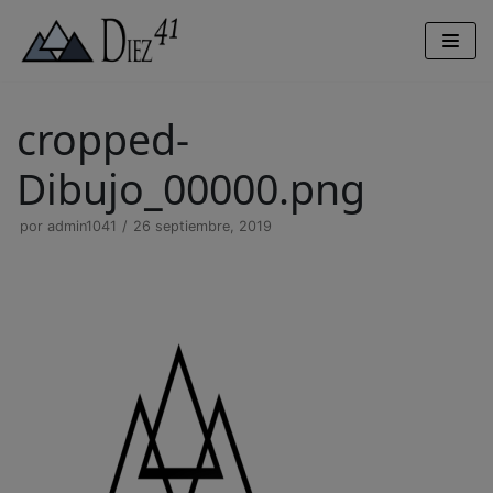
Saltar
al
contenido
cropped-
Dibujo_00000.png
por
admin1041
26 septiembre, 2019