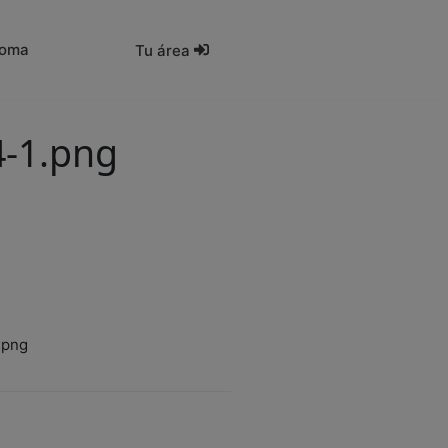
ioma
Tu área
4-1.png
.png