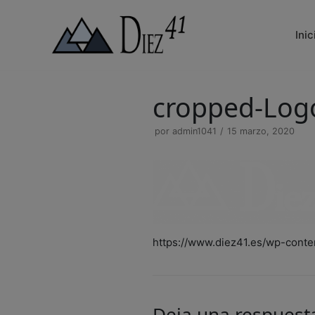
Saltar
al
Inic
contenido
cropped-Log
por
admin1041
15 marzo, 2020
https://www.diez41.es/wp-cont
Deja una respuest