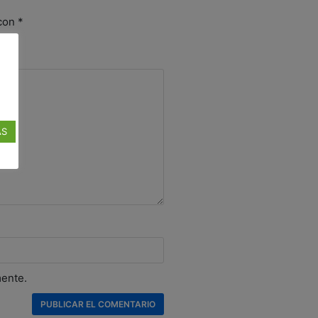
 con
*
AS
mente.